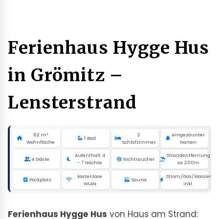
Ferienhaus Hygge Hus
in Grömitz –
Lensterstrand
62 m²
2
eingezäunter
1 Bad
Wohnfläche
Schlafzimmer
Garten
Aufenthalt 4
Strandentfernung
4 Gäste
Nichtraucher
- 7 Nächte
ca 200m
kostenlose
Strom/Gas/Wasser
Parkplatz
Sauna
WLAN
inkl.
Ferienhaus Hygge Hus
von Haus am Strand: