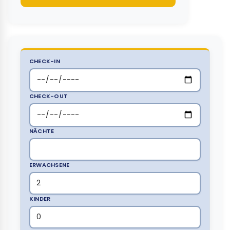
CHECK-IN
CHECK-OUT
Strand-Bot
NÄCHTE
Online
ERWACHSENE
KINDER
09:07